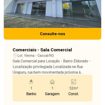
Consulte-nos
Comerciais - Sala Comercial
Lot. Vienna - Cacoal/RO
Sala Comercial para Locação - Bairro Eldorado -
Localização privilegiada Localizada na Rua
Uirapuru, rua bem movimentada próxima à
Escola Josino Brito. Uma ótima oportunidade
para quem busca visibilidade e praticidade em
1
1
52m²
um dos bairros mais valorizados da cidade.
Banho
Garagem
Const.