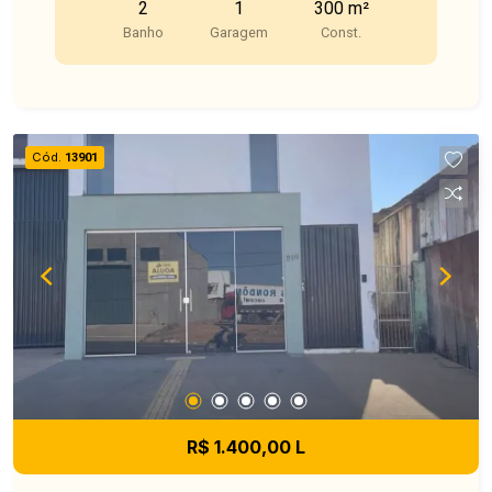
2
1
300 m²
Banho
Garagem
Const.
Cód.
13901
R$ 1.400,00 L