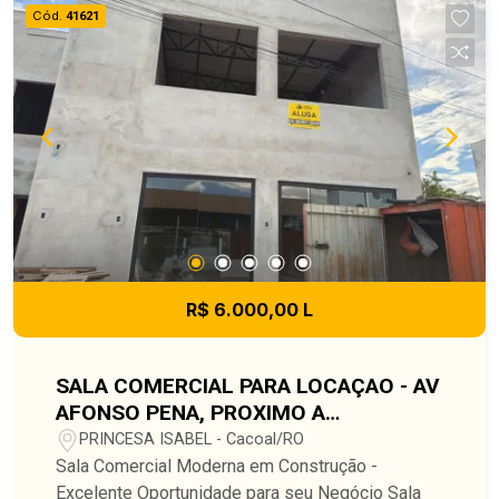
visibilidade, praticidade e um ambiente pronto
Cód.
41621
para atender clientes com conforto e
organização.
R$ 6.000,00 L
SALA COMERCIAL PARA LOCAÇAO - AV
AFONSO PENA, PROXIMO A
RODOVIARIA DOS COLONOS, DE FACIL
PRINCESA ISABEL - Cacoal/RO
ACESSO AO CENTRO
Sala Comercial Moderna em Construção -
Excelente Oportunidade para seu Negócio Sala