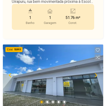
Uirapuru, rua bem movimentada próxima à Escola
Josino Brito. Uma ótima oportunidade para quem
busca visibilidade e praticidade em um dos
1
1
51.76 m²
bairros mais valorizados da cidade.
Banho
Garagem
Const.
Cód.
15911