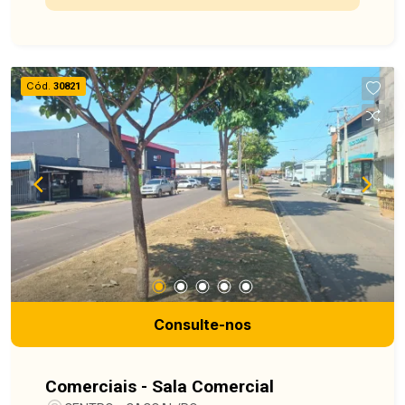
excelente visibilidade e fácil acesso para
clientes e colaboradores. Ideal para diversos
segmentos, como escritórios, consultórios, lojas,
clínicas, salões de beleza, estúdios, entre outros.
Cód.
30821
Localização estratégica Grande fluxo de pessoas
Fácil acesso Excelente oportunidade para quem
busca visibilidade e praticidade Invista no
sucesso do seu negócio em um endereço
privilegiado! Entre em contanto e agende uma
visita para conhecer este excelente espaço
comercial.
Consulte-nos
Comerciais - Sala Comercial