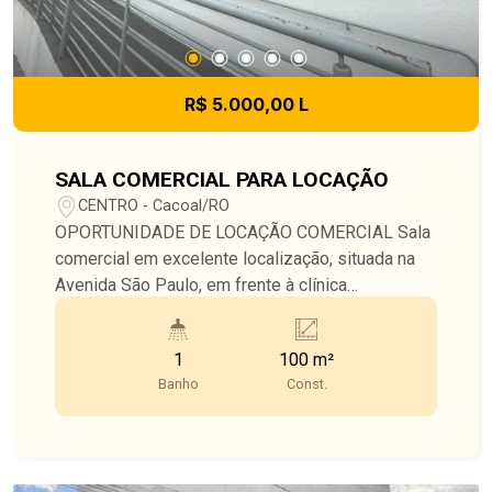
R$ 5.000,00 L
SALA COMERCIAL PARA LOCAÇÃO
CENTRO - Cacoal/RO
OPORTUNIDADE DE LOCAÇÃO COMERCIAL Sala
comercial em excelente localização, situada na
Avenida São Paulo, em frente à clínica
NovaImagem, e Edifício Tucunaré e próxima ao
Hospital São Paulo. O imóvel conta com: Espaço
1
100 m²
para recepção 03 salas já divididas Copa Wc com
Banho
Const.
acessibilidade Ótima estrutura para clínicas,
escritórios, consultórios e empresas em geral
Localização privilegiada, com grande fluxo de
pessoas e fácil acesso. Ideal para quem busca