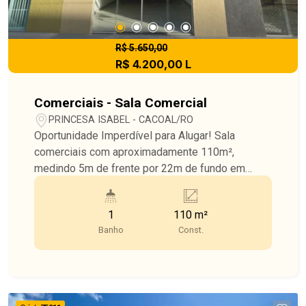
R$ 5.650,00
R$ 4.200,00 L
Comerciais - Sala Comercial
PRINCESA ISABEL - CACOAL/RO
Oportunidade Imperdível para Alugar! Sala
comerciais com aproximadamente 110m²,
medindo 5m de frente por 22m de fundo em
média. Totalmente divididas Banheiro PCD e
copa Alto fluxo de pessoas e veículos. Ponto
1
110 m²
estratégico que recebe movimento de todos os
Banho
Const.
bairros. Perfeito para você montar ou expandir o
seu negócio em uma região de grande
valorização!