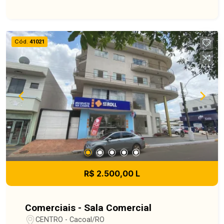
excelente escolha para quem busca um ponto
estratégico e bem posicionado na cidade! Não
perca esta oportunidade de estabelecer o seu
negócio em um espaço que alia funcionalidade,
Cód.
41021
qualidade e ótima localização. Entre em contato e
agende uma visita!
R$ 2.500,00 L
Comerciais - Sala Comercial
CENTRO - Cacoal/RO