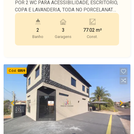
POR 2 WC PARA ACESSIBILIDADE, ESCRITORIO,
COPA E LAVANDERIA, TODA NO PORCELANATO,
TETO EM GESSO.
2
3
77.02 m²
Banho
Garagens
Const.
Cód.
0359