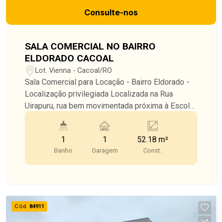
Consulte-nos
SALA COMERCIAL NO BAIRRO
ELDORADO CACOAL
Lot. Vienna - Cacoal/RO
Sala Comercial para Locação - Bairro Eldorado -
Localização privilegiada Localizada na Rua
Uirapuru, rua bem movimentada próxima à Escola
Josino Brito. Uma ótima oportunidade para quem
busca visibilidade e praticidade em um dos
1
1
52.18 m²
bairros mais valorizados da cidade.
Banho
Garagem
Const.
Cód.
84911