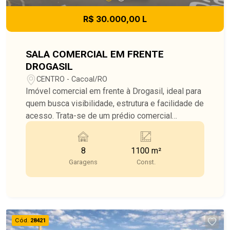
R$ 30.000,00 L
SALA COMERCIAL EM FRENTE
DROGASIL
CENTRO - Cacoal/RO
Imóvel comercial em frente à Drogasil, ideal para
quem busca visibilidade, estrutura e facilidade de
acesso. Trata-se de um prédio comercial
compacto, porém extremamente funcional, com
excelente aproveitamento de áreas. O imóvel
8
1100 m²
conta com: Estacionamento subterrâneo com
Garagens
Const.
aproximadamente 600 m², oferecendo conforto e
praticidade para clientes e colaboradores; Área
de vendas no térreo com cerca de 500 m², ampla,
bem distribuída e pronta para receber diversos
tipos de operação comercial; Mezanino superior
Cód.
28421
com mais 500 m², ideal para escritórios, estoque,