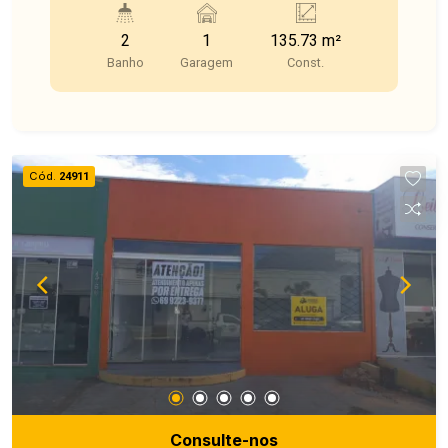
possibilidade de dividir em duas salas
2
1
135.73 m²
independentes, conforme a necessidade do seu
Banho
Garagem
Const.
negocio. Uma ótima oportunidade para quem
busca visibilidade e praticidade em um dos
bairros mais valorizados da cidade.
Cód.
24911
Consulte-nos