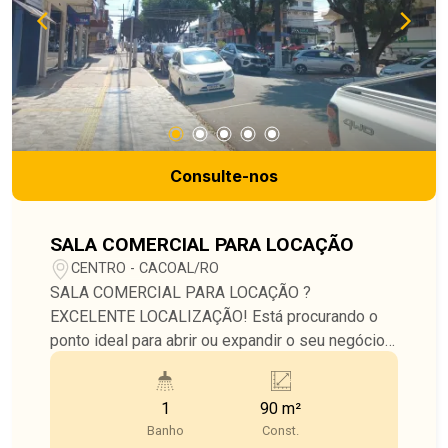
Consulte-nos
SALA COMERCIAL PARA LOCAÇÃO
CENTRO - CACOAL/RO
SALA COMERCIAL PARA LOCAÇÃO ?
EXCELENTE LOCALIZAÇÃO! Está procurando o
ponto ideal para abrir ou expandir o seu negócio?
Esta é a oportunidade perfeita! Sala comercial
localizada no centro da cidade, em uma região de
1
90 m²
grande circulação, próxima à Igreja Matriz,
Banho
Const.
Mercado Aluzitana e farmácias, proporcionando