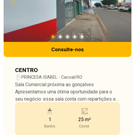
Consulte-nos
CENTRO
PRINCESA ISABEL - Cacoal/RO
Sala Comercial próxima ao gonçalves
Apresentamos uma ótima oportunidade para o
seu negócio: essa sala conta com repartições em
gesso e conta tambem com, proporcionando um
ambiente moderno e bem estruturado. O imóvel
1
25 m²
conta ainda com banheiro, garantindo conforto e
Banho
Const.
praticidade para sua equipe e clientes. Uma