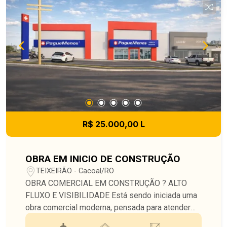
atendimento premium ou expansão da área de
vendas. Localização estratégica, em ponto de
alto fluxo, com forte apelo comercial. Imóvel
disponível tanto para locação quanto para venda,
atendendo empresas que buscam um ponto
consolidado ou investidores interessados em um
ativo comercial bem posicionado.
R$ 25.000,00 L
OBRA EM INICIO DE CONSTRUÇÃO
TEIXEIRÃO - Cacoal/RO
OBRA COMERCIAL EM CONSTRUÇÃO ? ALTO
FLUXO E VISIBILIDADE Está sendo iniciada uma
obra comercial moderna, pensada para atender
empresas que precisam de alto fluxo de clientes,