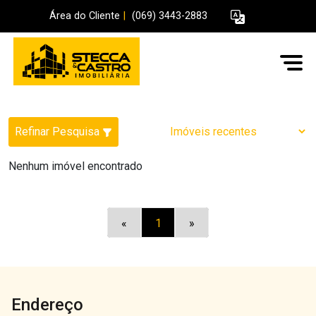
Área do Cliente
|
(069) 3443-2883
Refinar Pesquisa
Nenhum imóvel encontrado
«
1
»
Endereço