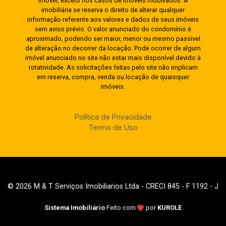
imóvel, exceto nos casos de imóveis mobiliados. A
imobiliária se reserva o direito de alterar qualquer
informação referente aos valores e dados de seus imóveis
sem aviso prévio. O valor anunciado do condomínio é
aproximado, podendo ser maior, menor ou mesmo passível
de alteração no decorrer da locação. Pode ocorrer de algum
imóvel anunciado no site não estar mais disponível devido à
rotatividade. As solicitações feitas pelo site não implicam
em reserva, compra, venda ou locação de quaisquer
imóveis.
Política de Privacidade
Termo de Uso
© 2026 M & T Serviços Imobiliarios Ltda - CRECI 845 - F 1192 - J
Sistema Imobiliário
Feito com
por
KUROLE