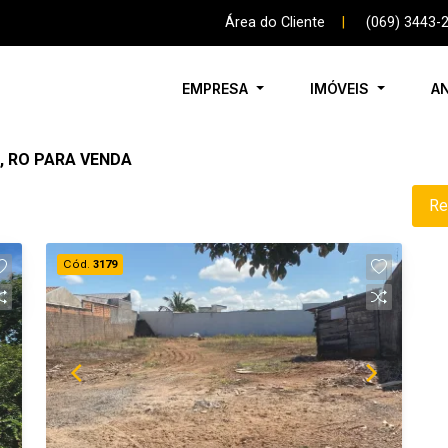
Área do Cliente
|
(069) 3443-
EMPRESA
IMÓVEIS
A
, RO PARA VENDA
Re
Cód.
3179