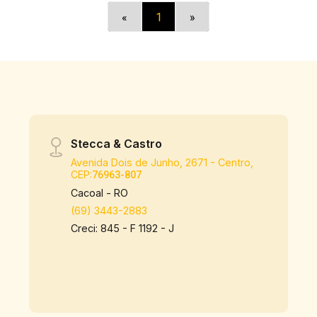
«
1
»
Stecca & Castro
Avenida Dois de Junho, 2671 - Centro,
CEP:
76963-807
Cacoal - RO
(69) 3443-2883
Creci: 845 - F 1192 - J