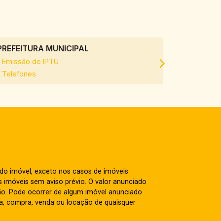
PREFEITURA MUNICIPAL
SAAE
Emissão de IPTU
Emissão d
Telefones
 do imóvel, exceto nos casos de imóveis
us imóveis sem aviso prévio. O valor anunciado
ão. Pode ocorrer de algum imóvel anunciado
rva, compra, venda ou locação de quaisquer