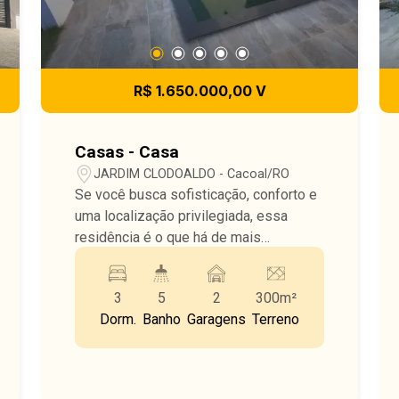
R$ 1.650.000,00 V
Casas - Casa
JARDIM CLODOALDO - Cacoal/RO
Se você busca sofisticação, conforto e
uma localização privilegiada, essa
residência é o que há de mais
exclusivo em Cacoal. ? Destaques do
imóvel: ? Terreno de 300m² ?? 3 suítes
3
5
2
300m²
amplas e confortáveis ? Piscina com
Dorm.
Banho
Garagens
Terreno
acabamento premium ? Cozinha
gourmet com churrasqueira integrada ??
Ambientes climatizados ? Garagem
coberta ? Sistema de segurança