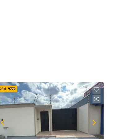
Cód.
9779