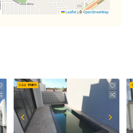
Leaflet
|
©
OpenStreetMap
Cód.
91811