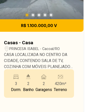
R$ 1.100.000,00 V
Casas - Casa
PRINCESA ISABEL - Cacoal/RO
CASA LOCALIZADA NO CENTRO DA
CIDADE, CONTENDO SALA DE TV,
COZINHA COM MÓVEIS PLANEJADOS,
3 QUARTOS SENDO 1 SUITE, WC
SOCIAL, ÁREA GOURMET COM
3
2
2
420m²
CHURRASQUEIRA, PISCINA E
Dorm.
Banho
Garagens
Terreno
LAVANDERIA.