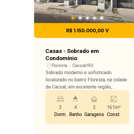
R$ 1.150.000,00 V
Casas - Sobrado em
Condomínio
Floresta - Cacoal/RO
Sobrado moderno e sofisticado
localizado no bairro Floresta, na cidade
de Cacoal, em excelente região,
próximo ao Cacoal Shopping, garantindo
praticidade e fácil acesso aos
3
4
2
161m²
principais pontos da cidade. O imóvel
Dorm.
Banho
Garagens
Const.
conta com 165m² de área construída,
distribuídos de forma inteligente para
oferecer conforto e funcionalidade. São