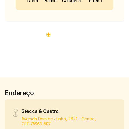
Dorm.
Banho
Garagens
Terreno
SUÍTE COM CLOSET COM MÓVEIS
PLANEJADOS, VARANDA GOURMET COM
CHURRASQUEIRA, LAVABO, PISCINA E
LAVANDERIA.
Endereço
Stecca & Castro
Avenida Dois de Junho, 2671 - Centro,
CEP:
76963-807