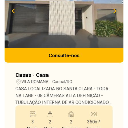
Consulte-nos
Casas - Casa
VILA ROMANA - Cacoal/RO
CASA LOCALIZADA NO SANTA CLARA - TODA
NA LAGE - 08 CÂMERAS ALTA DEFINIÇÃO -
TUBULAÇÃO INTERNA DE AR CONDICIONADO -
ENERGIA SOLAR - COMPOSTA POR SALA,
COZINHA AMERICANA COM MÓVEIS
3
2
2
360m²
PLANEJADOS, 03 DORMITÓRIOS SENDO UMA