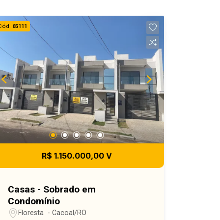
Cód.
65111
R$ 1.150.000,00 V
Casas - Sobrado em
Condomínio
Floresta - Cacoal/RO