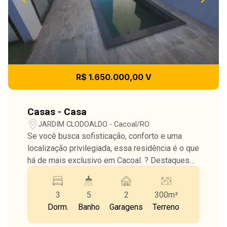
R$ 1.650.000,00 V
Casas - Casa
JARDIM CLODOALDO - Cacoal/RO
Se você busca sofisticação, conforto e uma
localização privilegiada, essa residência é o que
há de mais exclusivo em Cacoal. ? Destaques
do imóvel: ? Terreno de 300m² ?? 3 suítes
amplas e confortáveis ? Piscina com
3
5
2
300m²
acabamento premium ? Cozinha gourmet com
Dorm.
Banho
Garagens
Terreno
churrasqueira integrada ?? Ambientes
climatizados ? Garagem coberta ? Sistema de