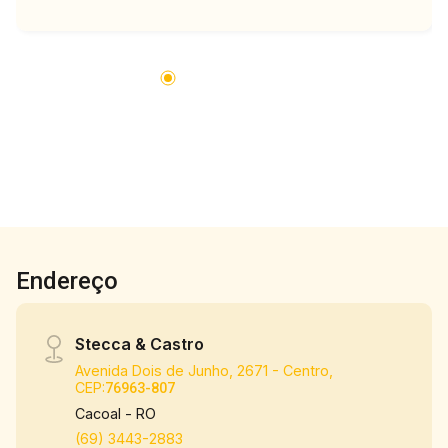
segurança completo ?? Iluminação natural
valorizada por um projeto arquitetônico moderno
? Imóvel apto para financiamento ? Valor: R$
1.600.000,00 ? Pronta para morar! Ideal para
quem valoriza estilo, segurança e qualidade de
vida. ? Agende sua visita agora: (69) 9
81148772
Endereço
Stecca & Castro
Avenida Dois de Junho, 2671 - Centro,
CEP:
76963-807
Cacoal - RO
(69) 3443-2883