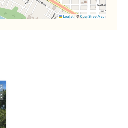
Leaflet
|
©
OpenStreetMap