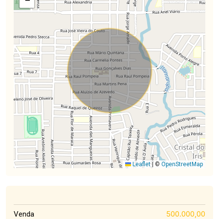
−
Leaflet
|
©
OpenStreetMap
500.000,00
Venda