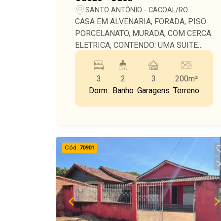
SANTO ANTÔNIO - CACOAL/RO
CASA EM ALVENARIA, FORADA, PISO
PORCELANATO, MURADA, COM CERCA
ELETRICA, CONTENDO: UMA SUITE
MAIS DOIS DORMITORIO, SALA,
COZINHA, DOIS BANHEIRO, FOSSO DE
3
2
3
200m²
LUZ, GARAGEM COBERTA PARA UM
Dorm.
Banho
Garagens
Terreno
CARRO, MAIS TRES VAGAS SEM
COBERTURA, LOCALIDADE EXCELENTE
PROXIMO AO CENTRO, HAVAN, POSTO
DE GASOLINA, ESCOLA ESTADUAL,
FACULDADE UNESC.
Cód.
70901