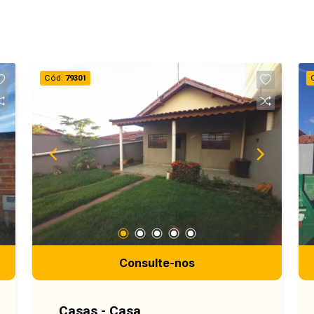
Cód.
79301
Consulte-nos
Casas - Casa