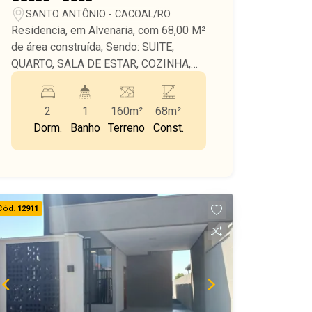
SANTO ANTÔNIO - CACOAL/RO
Residencia, em Alvenaria, com 68,00 M²
de área construída, Sendo: SUITE,
QUARTO, SALA DE ESTAR, COZINHA,
BWC, ÁREA DE SERVIÇO, Terreno
medindo 8,00 Mts x 20,00 Mts (160,00
2
1
160m²
68m²
M²). PORTÃO ELETRÔNICO.
Dorm.
Banho
Terreno
Const.
Cód.
12911