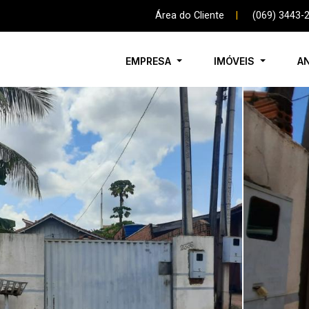
Área do Cliente
|
(069) 3443-
EMPRESA
IMÓVEIS
A