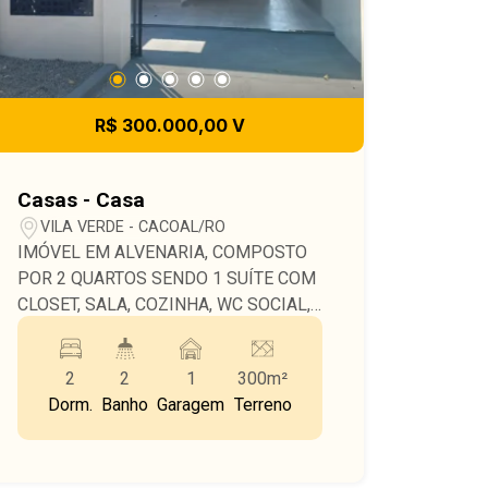
R$ 300.000,00 V
Casas - Casa
VILA VERDE - CACOAL/RO
IMÓVEL EM ALVENARIA, COMPOSTO
POR 2 QUARTOS SENDO 1 SUÍTE COM
CLOSET, SALA, COZINHA, WC SOCIAL,
TODA NO GESSO, PORTÃO
ELETRÔNICO, CONTEM 4 METROS NO
2
2
1
300m²
FUNDO PODENDO AMPLIAR.
Dorm.
Banho
Garagem
Terreno