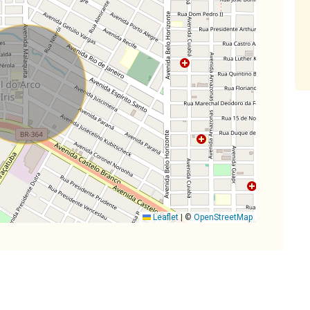
Leaflet
|
©
OpenStreetMap