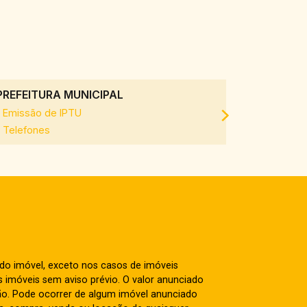
PREFEITURA MUNICIPAL
SAAE
Emissão de IPTU
Emissão d
Telefones
 do imóvel, exceto nos casos de imóveis
us imóveis sem aviso prévio. O valor anunciado
ão. Pode ocorrer de algum imóvel anunciado