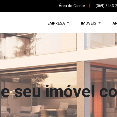
Área do Cliente
|
(069) 3443-
EMPRESA
IMÓVEIS
A
e seu imóvel c