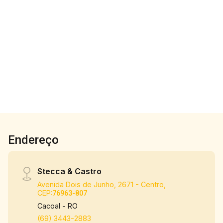
excelente região, próximo ao Cacoal Shopping,
garantindo praticidade e fácil acesso aos
principais pontos da cidade. O imóvel conta com
3
4
2
161m²
165m² de área construída, distribuídos de forma
Dorm.
Banho
Garagens
Const.
inteligente para oferecer conforto e
funcionalidade. São três suítes amplas, sendo
uma suíte master com closet e sacada,
proporcionando mais privacidade e comodidade.
A área social é composta por uma sala de estar
aconchegante, copa e cozinha totalmente
planejada, com móveis sob medida que trazem
Endereço
elegância e praticidade ao dia a dia. O sobrado
dispõe ainda de lavabo e banheiro social,
ambos também com móveis planejados,
Stecca & Castro
mantendo o alto padrão de acabamento. Na área
Avenida Dois de Junho, 2671 - Centro,
externa, o destaque fica por conta do espaço
CEP:
76963-807
gourmet com churrasqueira, ideal para
Cacoal - RO
momentos de lazer, além de uma piscina com
(69) 3443-2883