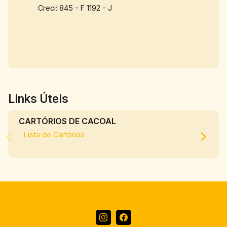
cascata que agrega charme e conforto ao
Creci: 845 - F 1192 - J
ambiente. O imóvel conta ainda com lavanderia,
jardim e vaga de garagem para até dois
veículos. Com cobertura em laje e acabamento
em teto de gesso, este sobrado une qualidade,
sofisticação e bem-estar, sendo uma excelente
oportunidade para quem busca um imóvel
completo em localização privilegiada.
Links Úteis
CARTÓRIOS DE CACOAL
Lista de Cartórios