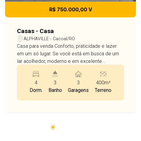
R$ 750.000,00 V
Casas - Casa
ALPHAVILLE - Cacoal/RO
Casa para venda Conforto, praticidade e lazer
em um só lugar. Se você está em busca de um
lar acolhedor, moderno e em excelente
localização, este apartamento é a escolha
perfeita para você e sua família. Localizado no
4
3
3
400m²
bairro ALPHAVILLE, regiao valorizada na cidade,
Dorm.
Banho
Garagens
Terreno
o imóvel fica próximo a pontos estratégicos
como a Escolas, mercados, farmácias e
comércios em geral, oferecendo fácil acesso e
praticidade no dia a dia Detalhes do
Apartamento: -03 dormitórios, sendo 01 suíte
closet e banheiro privativo -02 banheiro social -
Edicula Gourmet com quarto e banheiro Social -