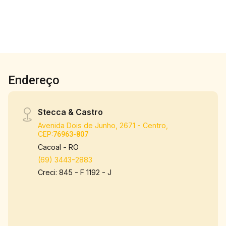
Sala de jantar integrada, ideal para receber
amigos e família Estrutura do Residencial: O
Residencial se destaca não apenas pela
localização, mas também pela estrutura de lazer
completa, que proporciona qualidade de vida e
bem-estar para todos os moradores. Entre os
Endereço
destaques, estão: -Garagem privativa -
EDIFICAÇÃO Boa Além disso, o residencial
oferece segurança, organização e tranquilidade,
Stecca & Castro
com fechadura eletrônica e portão eletronico
Avenida Dois de Junho, 2671 - Centro,
estrutura pensada para sua comodidade. Entre
CEP:
76963-807
em contato agora mesmo para agendar uma
Cacoal - RO
visita!
(69) 3443-2883
Creci: 845 - F 1192 - J