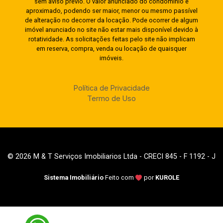
sem aviso prévio. O valor anunciado do condomínio é
aproximado, podendo ser maior, menor ou mesmo passível
de alteração no decorrer da locação. Pode ocorrer de algum
imóvel anunciado no site não estar mais disponível devido à
rotatividade. As solicitações feitas pelo site não implicam
em reserva, compra, venda ou locação de quaisquer
imóveis.
Política de Privacidade
Termo de Uso
© 2026 M & T Serviços Imobiliarios Ltda - CRECI 845 - F 1192 - J
Sistema Imobiliário
Feito com
por
KUROLE