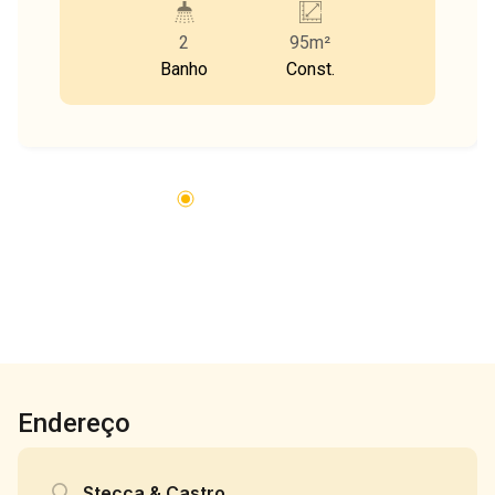
2
95m²
Banho
Const.
Endereço
Stecca & Castro