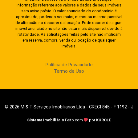
informação referente aos valores e dados de seus imóveis
sem aviso prévio. O valor anunciado do condomínio é
aproximado, podendo ser maior, menor ou mesmo passível
de alteração no decorrer da locação. Pode ocorrer de algum
imóvel anunciado no site não estar mais disponível devido à
rotatividade. As solicitações feitas pelo site não implicam
em reserva, compra, venda ou locação de quaisquer
imóveis.
Política de Privacidade
Termo de Uso
© 2026 M & T Serviços Imobiliarios Ltda - CRECI 845 - F 1192 - J
Sistema Imobiliário
Feito com
por
KUROLE