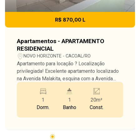
R$ 870,00 L
Apartamentos - APARTAMENTO
RESIDENCIAL
NOVO HORIZONTE - CACOAL/RO
Apartamento para locação ? Localização
privilegiada! Excelente apartamento localizado
na Avenida Malakita, esquina com a Avenida
Espírito Santo, próximo à Fundação Bradesco,
em uma região tranquila e de fácil acesso. O
1
1
20m²
imóvel conta com: - 1 quarto com banheiro - Sala
Dorm.
Banho
Const.
e cozinha conjugada - Área de serviço - Vaga de
garagem para motos Ideal para quem busca
conforto, praticidade e uma ótima localização!
Aproveite esta oportunidade e agende sua
visita!